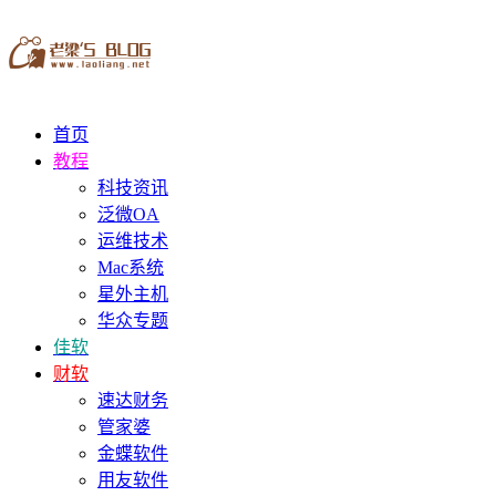
首页
教程
科技资讯
泛微OA
运维技术
Mac系统
星外主机
华众专题
佳软
财软
速达财务
管家婆
金蝶软件
用友软件