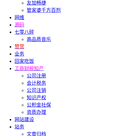
友加畅捷
管家婆千方百剂
网维
源码
七零八碎
高品质音乐
赞赏
业务
回家吃饭
工商财税知产
公司注册
会计税务
公司注销
知识产权
公积金社保
资质办理
网站建设
站务
文章归档