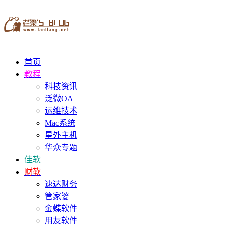
首页
教程
科技资讯
泛微OA
运维技术
Mac系统
星外主机
华众专题
佳软
财软
速达财务
管家婆
金蝶软件
用友软件