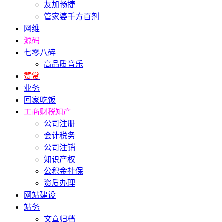
友加畅捷
管家婆千方百剂
网维
源码
七零八碎
高品质音乐
赞赏
业务
回家吃饭
工商财税知产
公司注册
会计税务
公司注销
知识产权
公积金社保
资质办理
网站建设
站务
文章归档