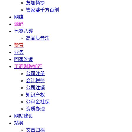
友加畅捷
管家婆千方百剂
网维
源码
七零八碎
高品质音乐
赞赏
业务
回家吃饭
工商财税知产
公司注册
会计税务
公司注销
知识产权
公积金社保
资质办理
网站建设
站务
文章归档