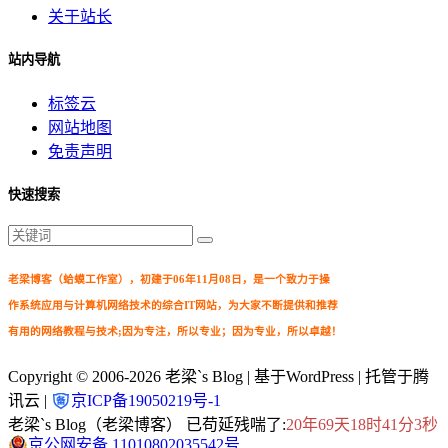
关于站长
站内导航
标签云
网站地图
免责声明
快速搜索
老梁博客（蛤蟆工作室），初建于06年11月08日，是一个致力于操
作系统应用与计算机网络技术的综合IT网站，为大家不断提供和推荐
有用的网络教程与技术;因为专注，所以专业；因为专业，所以卓越！
Copyright © 2006-2026
老梁`s Blog
| 基于WordPress | 托管于腾
讯云 |
京ICP备19050219号-1
老梁`s Blog（老梁博客） 已苟延残喘了:
20年69天18时41分3秒
京公网安备 11010802035542号