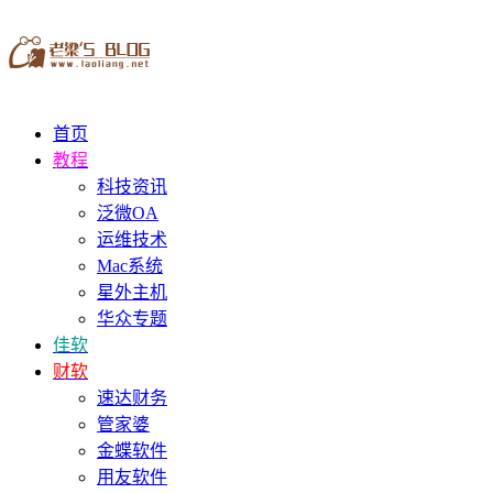
首页
教程
科技资讯
泛微OA
运维技术
Mac系统
星外主机
华众专题
佳软
财软
速达财务
管家婆
金蝶软件
用友软件