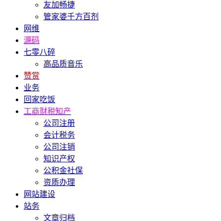
友加畅捷
管家婆千方百剂
网维
源码
七零八碎
高品质音乐
赞赏
业务
回家吃饭
工商财税知产
公司注册
会计税务
公司注销
知识产权
公积金社保
资质办理
网站建设
站务
文章归档