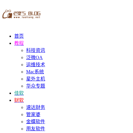
首页
教程
科技资讯
泛微OA
运维技术
Mac系统
星外主机
华众专题
佳软
财软
速达财务
管家婆
金蝶软件
用友软件