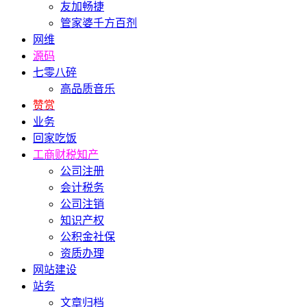
友加畅捷
管家婆千方百剂
网维
源码
七零八碎
高品质音乐
赞赏
业务
回家吃饭
工商财税知产
公司注册
会计税务
公司注销
知识产权
公积金社保
资质办理
网站建设
站务
文章归档