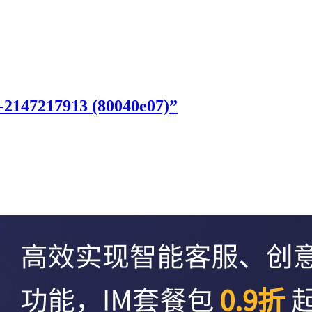
217913 (80040e07)”