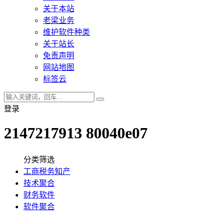
关于本站
老梁业务
维护软件种类
关于站长
免责声明
网站地图
标签云
登录
2147217913 80040e07
分类筛选
工商税务知产
技术聚合
财务软件
软件聚合