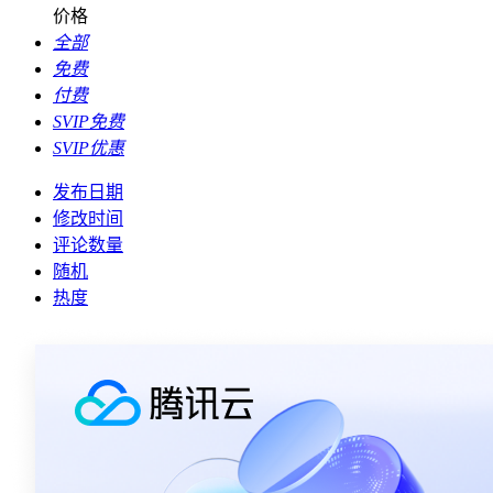
价格
全部
免费
付费
SVIP免费
SVIP优惠
发布日期
修改时间
评论数量
随机
热度