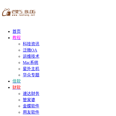
首页
教程
科技资讯
泛微OA
运维技术
Mac系统
星外主机
华众专题
佳软
财软
速达财务
管家婆
金蝶软件
用友软件