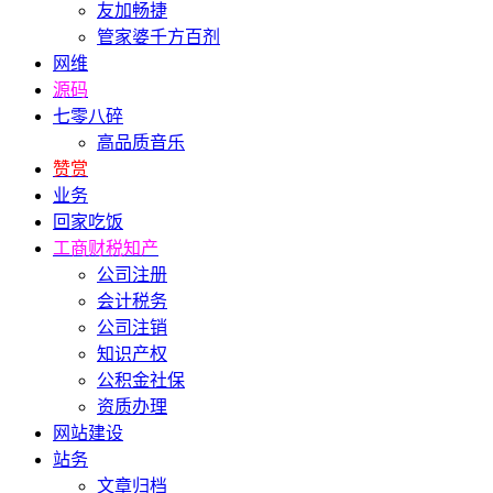
友加畅捷
管家婆千方百剂
网维
源码
七零八碎
高品质音乐
赞赏
业务
回家吃饭
工商财税知产
公司注册
会计税务
公司注销
知识产权
公积金社保
资质办理
网站建设
站务
文章归档