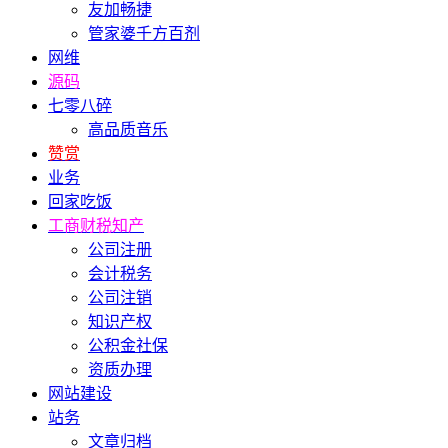
友加畅捷
管家婆千方百剂
网维
源码
七零八碎
高品质音乐
赞赏
业务
回家吃饭
工商财税知产
公司注册
会计税务
公司注销
知识产权
公积金社保
资质办理
网站建设
站务
文章归档