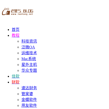
首页
教程
科技资讯
泛微OA
运维技术
Mac系统
星外主机
华众专题
佳软
财软
速达财务
管家婆
金蝶软件
用友软件