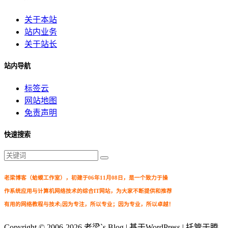
关于本站
站内业务
关于站长
站内导航
标签云
网站地图
免责声明
快速搜索
老梁博客（蛤蟆工作室），初建于06年11月08日，是一个致力于操
作系统应用与计算机网络技术的综合IT网站，为大家不断提供和推荐
有用的网络教程与技术;因为专注，所以专业；因为专业，所以卓越！
Copyright © 2006-2026
老梁`s Blog
| 基于WordPress | 托管于腾