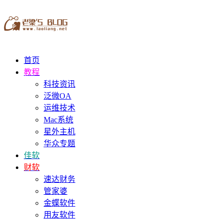
首页
教程
科技资讯
泛微OA
运维技术
Mac系统
星外主机
华众专题
佳软
财软
速达财务
管家婆
金蝶软件
用友软件