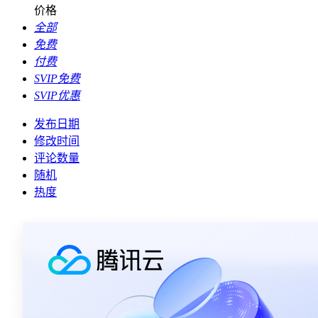
价格
全部
免费
付费
SVIP免费
SVIP优惠
发布日期
修改时间
评论数量
随机
热度