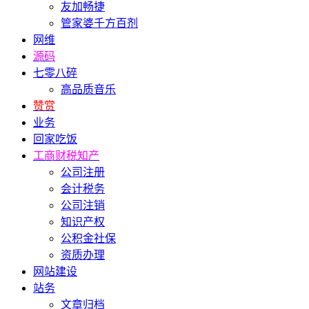
友加畅捷
管家婆千方百剂
网维
源码
七零八碎
高品质音乐
赞赏
业务
回家吃饭
工商财税知产
公司注册
会计税务
公司注销
知识产权
公积金社保
资质办理
网站建设
站务
文章归档