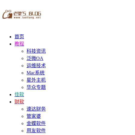
首页
教程
科技资讯
泛微OA
运维技术
Mac系统
星外主机
华众专题
佳软
财软
速达财务
管家婆
金蝶软件
用友软件