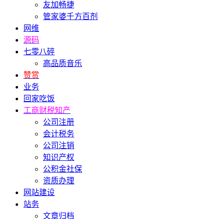
友加畅捷
管家婆千方百剂
网维
源码
七零八碎
高品质音乐
赞赏
业务
回家吃饭
工商财税知产
公司注册
会计税务
公司注销
知识产权
公积金社保
资质办理
网站建设
站务
文章归档