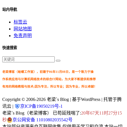
站内导航
标签云
网站地图
免责声明
快速搜索
老梁博客（蛤蟆工作室），初建于06年11月08日，是一个致力于操
作系统应用与计算机网络技术的综合IT网站，为大家不断提供和推荐
有用的网络教程与技术;因为专注，所以专业；因为专业，所以卓越！
Copyright © 2006-2026
老梁`s Blog
| 基于WordPress | 托管于腾
讯云 |
京ICP备19050219号-1
老梁`s Blog（老梁博客） 已苟延残喘了:
20年67天11时27分15
秒
京公网安备 11010802035542号
本站部分资源来自互联网收集,仅供用于学习和交流.本站一切