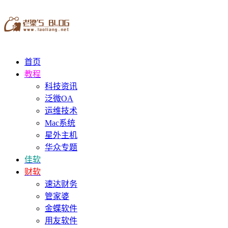
首页
教程
科技资讯
泛微OA
运维技术
Mac系统
星外主机
华众专题
佳软
财软
速达财务
管家婆
金蝶软件
用友软件