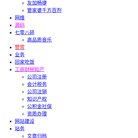
友加畅捷
管家婆千方百剂
网维
源码
七零八碎
高品质音乐
赞赏
业务
回家吃饭
工商财税知产
公司注册
会计税务
公司注销
知识产权
公积金社保
资质办理
网站建设
站务
文章归档