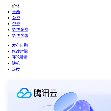
价格
全部
免费
付费
SVIP免费
SVIP优惠
发布日期
修改时间
评论数量
随机
热度