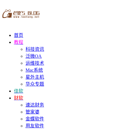
首页
教程
科技资讯
泛微OA
运维技术
Mac系统
星外主机
华众专题
佳软
财软
速达财务
管家婆
金蝶软件
用友软件