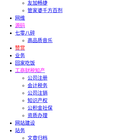
友加畅捷
管家婆千方百剂
网维
源码
七零八碎
高品质音乐
赞赏
业务
回家吃饭
工商财税知产
公司注册
会计税务
公司注销
知识产权
公积金社保
资质办理
网站建设
站务
文章归档