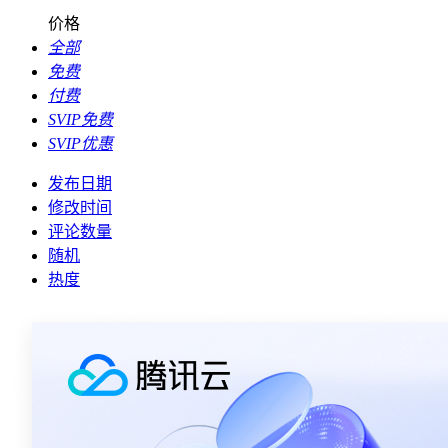
价格
全部
免费
付费
SVIP免费
SVIP优惠
发布日期
修改时间
评论数量
随机
热度