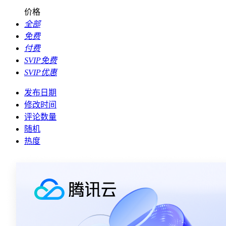
价格
全部
免费
付费
SVIP免费
SVIP优惠
发布日期
修改时间
评论数量
随机
热度