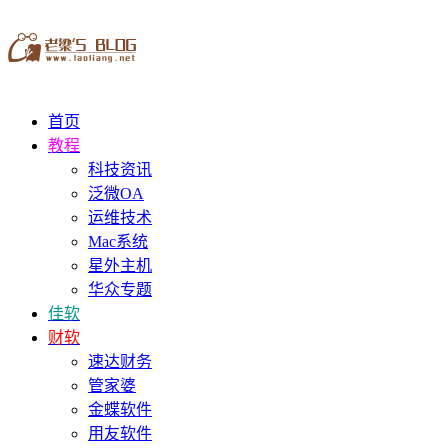
首页
教程
科技资讯
泛微OA
运维技术
Mac系统
星外主机
华众专题
佳软
财软
速达财务
管家婆
金蝶软件
用友软件