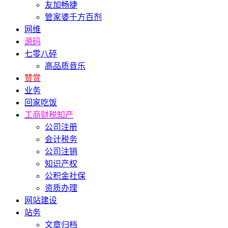
友加畅捷
管家婆千方百剂
网维
源码
七零八碎
高品质音乐
赞赏
业务
回家吃饭
工商财税知产
公司注册
会计税务
公司注销
知识产权
公积金社保
资质办理
网站建设
站务
文章归档