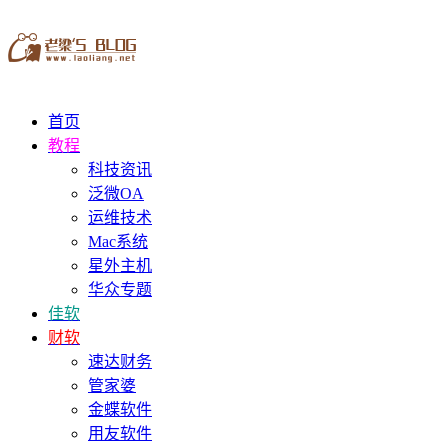
首页
教程
科技资讯
泛微OA
运维技术
Mac系统
星外主机
华众专题
佳软
财软
速达财务
管家婆
金蝶软件
用友软件