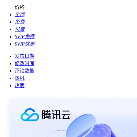
价格
全部
免费
付费
SVIP免费
SVIP优惠
发布日期
修改时间
评论数量
随机
热度