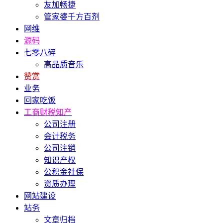
友加畅捷
管家婆千方百剂
网维
源码
七零八碎
高品质音乐
赞赏
业务
回家吃饭
工商财税知产
公司注册
会计税务
公司注销
知识产权
公积金社保
资质办理
网站建设
站务
文章归档