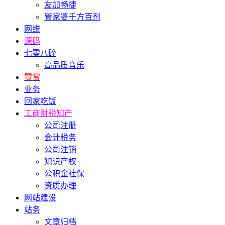
友加畅捷
管家婆千方百剂
网维
源码
七零八碎
高品质音乐
赞赏
业务
回家吃饭
工商财税知产
公司注册
会计税务
公司注销
知识产权
公积金社保
资质办理
网站建设
站务
文章归档