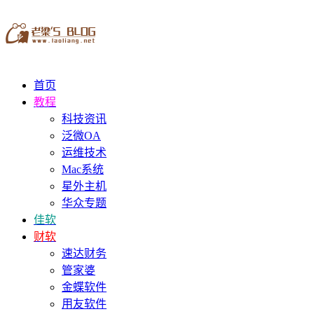
首页
教程
科技资讯
泛微OA
运维技术
Mac系统
星外主机
华众专题
佳软
财软
速达财务
管家婆
金蝶软件
用友软件