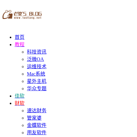
首页
教程
科技资讯
泛微OA
运维技术
Mac系统
星外主机
华众专题
佳软
财软
速达财务
管家婆
金蝶软件
用友软件