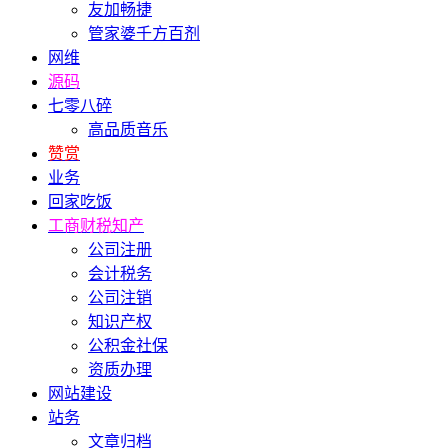
友加畅捷
管家婆千方百剂
网维
源码
七零八碎
高品质音乐
赞赏
业务
回家吃饭
工商财税知产
公司注册
会计税务
公司注销
知识产权
公积金社保
资质办理
网站建设
站务
文章归档