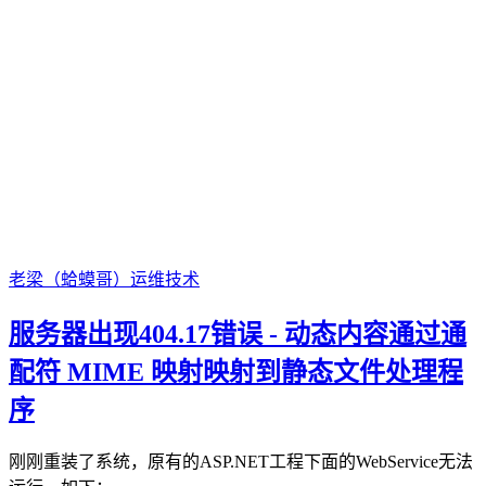
老梁（蛤蟆哥）
运维技术
服务器出现404.17错误 - 动态内容通过通
配符 MIME 映射映射到静态文件处理程
序
刚刚重装了系统，原有的ASP.NET工程下面的WebService无法