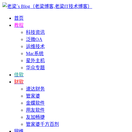
首页
教程
科技资讯
泛微OA
运维技术
Mac系统
星外主机
华众专题
佳软
财软
速达财务
管家婆
金蝶软件
用友软件
友加畅捷
管家婆千方百剂
网维