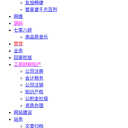
友加畅捷
管家婆千方百剂
网维
源码
七零八碎
高品质音乐
赞赏
业务
回家吃饭
工商财税知产
公司注册
会计税务
公司注销
知识产权
公积金社保
资质办理
网站建设
站务
文章归档