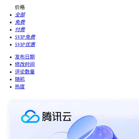
价格
全部
免费
付费
SVIP免费
SVIP优惠
发布日期
修改时间
评论数量
随机
热度