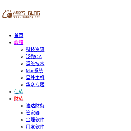
首页
教程
科技资讯
泛微OA
运维技术
Mac系统
星外主机
华众专题
佳软
财软
速达财务
管家婆
金蝶软件
用友软件