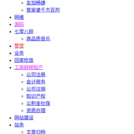
友加畅捷
管家婆千方百剂
网维
源码
七零八碎
高品质音乐
赞赏
业务
回家吃饭
工商财税知产
公司注册
会计税务
公司注销
知识产权
公积金社保
资质办理
网站建设
站务
文章归档