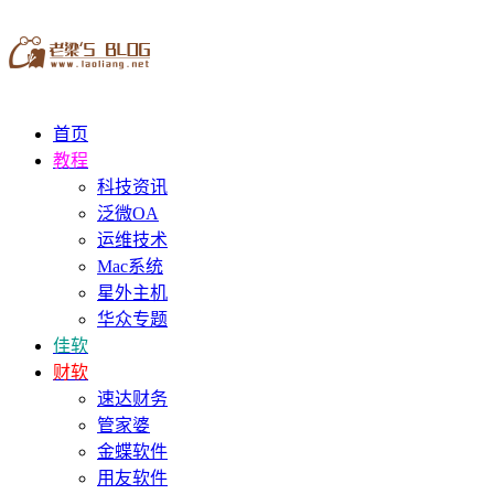
首页
教程
科技资讯
泛微OA
运维技术
Mac系统
星外主机
华众专题
佳软
财软
速达财务
管家婆
金蝶软件
用友软件