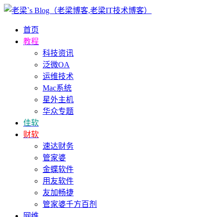
首页
教程
科技资讯
泛微OA
运维技术
Mac系统
星外主机
华众专题
佳软
财软
速达财务
管家婆
金蝶软件
用友软件
友加畅捷
管家婆千方百剂
网维