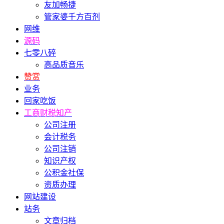
友加畅捷
管家婆千方百剂
网维
源码
七零八碎
高品质音乐
赞赏
业务
回家吃饭
工商财税知产
公司注册
会计税务
公司注销
知识产权
公积金社保
资质办理
网站建设
站务
文章归档