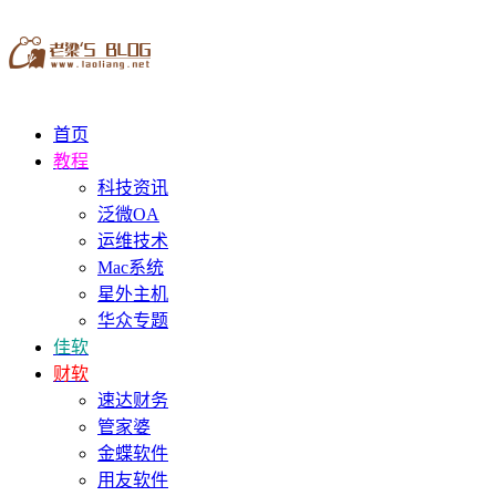
首页
教程
科技资讯
泛微OA
运维技术
Mac系统
星外主机
华众专题
佳软
财软
速达财务
管家婆
金蝶软件
用友软件