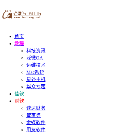
首页
教程
科技资讯
泛微OA
运维技术
Mac系统
星外主机
华众专题
佳软
财软
速达财务
管家婆
金蝶软件
用友软件