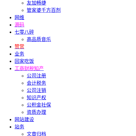
友加畅捷
管家婆千方百剂
网维
源码
七零八碎
高品质音乐
赞赏
业务
回家吃饭
工商财税知产
公司注册
会计税务
公司注销
知识产权
公积金社保
资质办理
网站建设
站务
文章归档