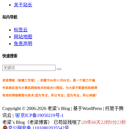
关于站长
站内导航
标签云
网站地图
免责声明
快速搜索
老梁博客（蛤蟆工作室），初建于06年11月08日，是一个致力于操
作系统应用与计算机网络技术的综合IT网站，为大家不断提供和推荐
有用的网络教程与技术;因为专注，所以专业；因为专业，所以卓越！
Copyright © 2006-2026
老梁`s Blog
| 基于WordPress | 托管于腾
讯云 |
京ICP备19050219号-1
老梁`s Blog（老梁博客） 已苟延残喘了:
20年66天22时0分24秒
京公网安备 11010802035542号