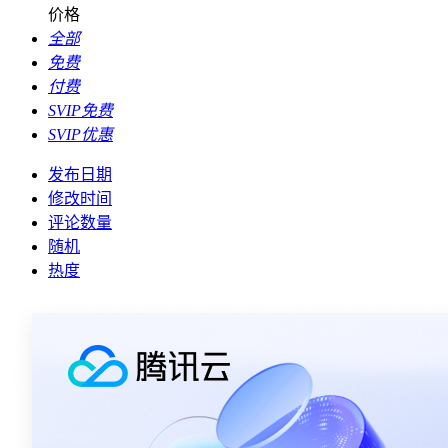
价格
全部
免费
付费
SVIP免费
SVIP优惠
发布日期
修改时间
评论数量
随机
热度