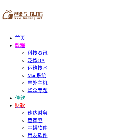
首页
教程
科技资讯
泛微OA
运维技术
Mac系统
星外主机
华众专题
佳软
财软
速达财务
管家婆
金蝶软件
用友软件