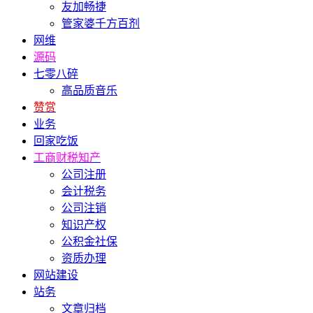
友加畅捷
管家婆千方百剂
网维
源码
七零八碎
高品质音乐
赞赏
业务
回家吃饭
工商财税知产
公司注册
会计税务
公司注销
知识产权
公积金社保
资质办理
网站建设
站务
文章归档