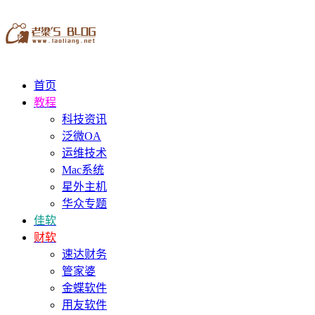
首页
教程
科技资讯
泛微OA
运维技术
Mac系统
星外主机
华众专题
佳软
财软
速达财务
管家婆
金蝶软件
用友软件