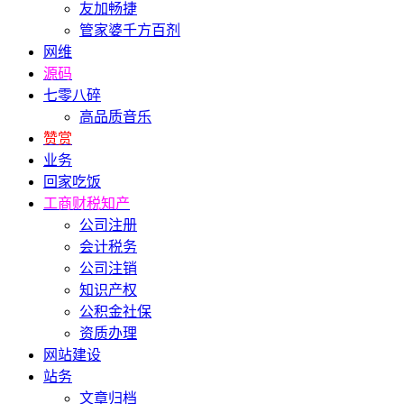
友加畅捷
管家婆千方百剂
网维
源码
七零八碎
高品质音乐
赞赏
业务
回家吃饭
工商财税知产
公司注册
会计税务
公司注销
知识产权
公积金社保
资质办理
网站建设
站务
文章归档