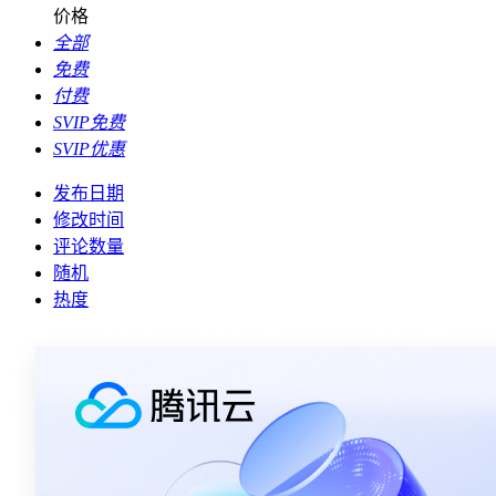
价格
全部
免费
付费
SVIP免费
SVIP优惠
发布日期
修改时间
评论数量
随机
热度