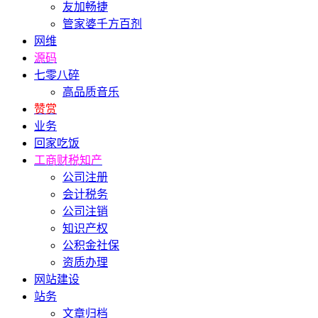
友加畅捷
管家婆千方百剂
网维
源码
七零八碎
高品质音乐
赞赏
业务
回家吃饭
工商财税知产
公司注册
会计税务
公司注销
知识产权
公积金社保
资质办理
网站建设
站务
文章归档