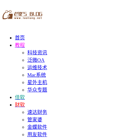
首页
教程
科技资讯
泛微OA
运维技术
Mac系统
星外主机
华众专题
佳软
财软
速达财务
管家婆
金蝶软件
用友软件