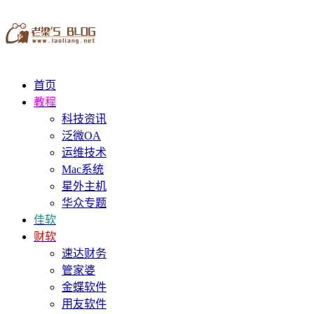
首页
教程
科技资讯
泛微OA
运维技术
Mac系统
星外主机
华众专题
佳软
财软
速达财务
管家婆
金蝶软件
用友软件