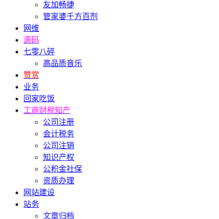
友加畅捷
管家婆千方百剂
网维
源码
七零八碎
高品质音乐
赞赏
业务
回家吃饭
工商财税知产
公司注册
会计税务
公司注销
知识产权
公积金社保
资质办理
网站建设
站务
文章归档