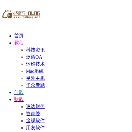
首页
教程
科技资讯
泛微OA
运维技术
Mac系统
星外主机
华众专题
佳软
财软
速达财务
管家婆
金蝶软件
用友软件