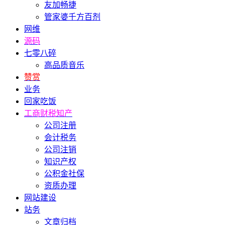
友加畅捷
管家婆千方百剂
网维
源码
七零八碎
高品质音乐
赞赏
业务
回家吃饭
工商财税知产
公司注册
会计税务
公司注销
知识产权
公积金社保
资质办理
网站建设
站务
文章归档