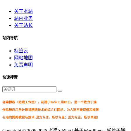
关于本站
站内业务
关于站长
站内导航
标签云
网站地图
免责声明
快速搜索
老梁博客（蛤蟆工作室），初建于06年11月08日，是一个致力于操
作系统应用与计算机网络技术的综合IT网站，为大家不断提供和推荐
有用的网络教程与技术;因为专注，所以专业；因为专业，所以卓越！
Copyright © 2006-2026
老梁`s Blog
| 基于WordPress | 托管于腾