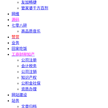
友加畅捷
管家婆千方百剂
网维
源码
七零八碎
高品质音乐
赞赏
业务
回家吃饭
工商财税知产
公司注册
会计税务
公司注销
知识产权
公积金社保
资质办理
网站建设
站务
文章归档