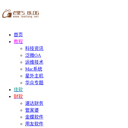
首页
教程
科技资讯
泛微OA
运维技术
Mac系统
星外主机
华众专题
佳软
财软
速达财务
管家婆
金蝶软件
用友软件