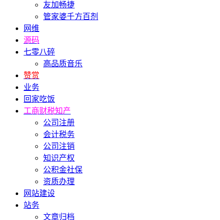
友加畅捷
管家婆千方百剂
网维
源码
七零八碎
高品质音乐
赞赏
业务
回家吃饭
工商财税知产
公司注册
会计税务
公司注销
知识产权
公积金社保
资质办理
网站建设
站务
文章归档