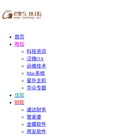
首页
教程
科技资讯
泛微OA
运维技术
Mac系统
星外主机
华众专题
佳软
财软
速达财务
管家婆
金蝶软件
用友软件