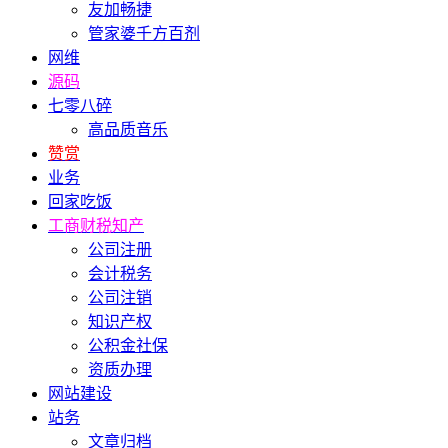
友加畅捷
管家婆千方百剂
网维
源码
七零八碎
高品质音乐
赞赏
业务
回家吃饭
工商财税知产
公司注册
会计税务
公司注销
知识产权
公积金社保
资质办理
网站建设
站务
文章归档