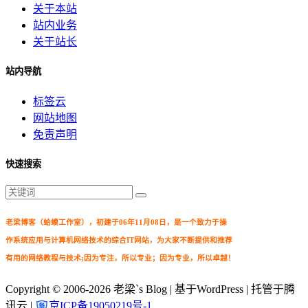
关于本站
站内业务
关于站长
站内导航
标签云
网站地图
免责声明
快速搜索
老梁博客（蛤蟆工作室），初建于06年11月08日，是一个致力于操
作系统应用与计算机网络技术的综合IT网站，为大家不断提供和推荐
有用的网络教程与技术;因为专注，所以专业；因为专业，所以卓越！
Copyright © 2006-2026
老梁`s Blog
| 基于WordPress | 托管于腾
讯云 |
京ICP备19050219号-1