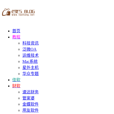
首页
教程
科技资讯
泛微OA
运维技术
Mac系统
星外主机
华众专题
佳软
财软
速达财务
管家婆
金蝶软件
用友软件