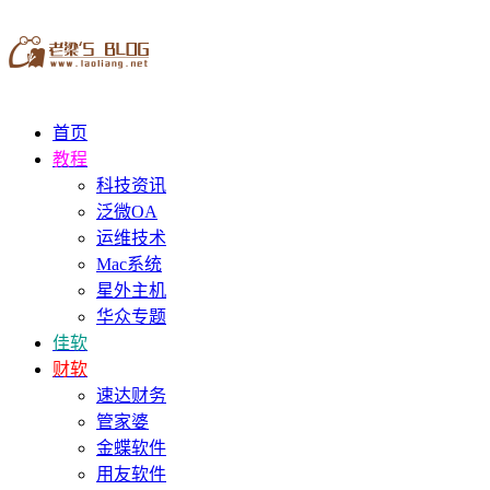
首页
教程
科技资讯
泛微OA
运维技术
Mac系统
星外主机
华众专题
佳软
财软
速达财务
管家婆
金蝶软件
用友软件