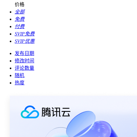
价格
全部
免费
付费
SVIP免费
SVIP优惠
发布日期
修改时间
评论数量
随机
热度