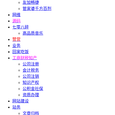
友加畅捷
管家婆千方百剂
网维
源码
七零八碎
高品质音乐
赞赏
业务
回家吃饭
工商财税知产
公司注册
会计税务
公司注销
知识产权
公积金社保
资质办理
网站建设
站务
文章归档