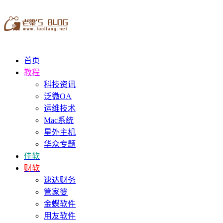
首页
教程
科技资讯
泛微OA
运维技术
Mac系统
星外主机
华众专题
佳软
财软
速达财务
管家婆
金蝶软件
用友软件