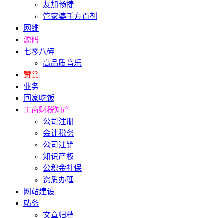
友加畅捷
管家婆千方百剂
网维
源码
七零八碎
高品质音乐
赞赏
业务
回家吃饭
工商财税知产
公司注册
会计税务
公司注销
知识产权
公积金社保
资质办理
网站建设
站务
文章归档