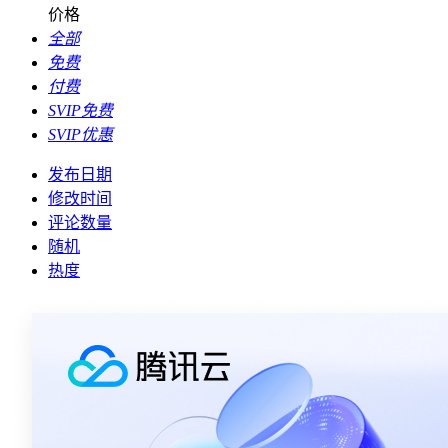
价格
全部
免费
付费
SVIP免费
SVIP优惠
发布日期
修改时间
评论数量
随机
热度