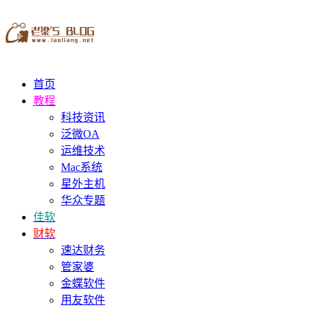
首页
教程
科技资讯
泛微OA
运维技术
Mac系统
星外主机
华众专题
佳软
财软
速达财务
管家婆
金蝶软件
用友软件