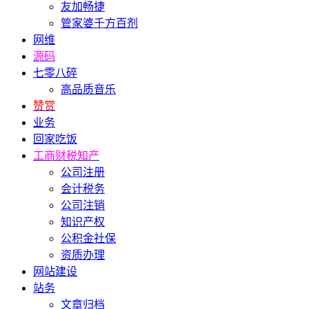
友加畅捷
管家婆千方百剂
网维
源码
七零八碎
高品质音乐
赞赏
业务
回家吃饭
工商财税知产
公司注册
会计税务
公司注销
知识产权
公积金社保
资质办理
网站建设
站务
文章归档