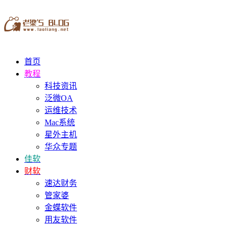
首页
教程
科技资讯
泛微OA
运维技术
Mac系统
星外主机
华众专题
佳软
财软
速达财务
管家婆
金蝶软件
用友软件