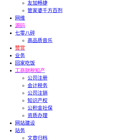
友加畅捷
管家婆千方百剂
网维
源码
七零八碎
高品质音乐
赞赏
业务
回家吃饭
工商财税知产
公司注册
会计税务
公司注销
知识产权
公积金社保
资质办理
网站建设
站务
文章归档