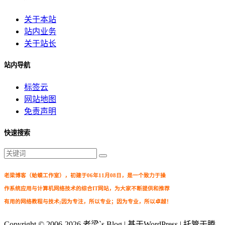
关于本站
站内业务
关于站长
站内导航
标签云
网站地图
免责声明
快速搜索
老梁博客（蛤蟆工作室），初建于06年11月08日，是一个致力于操
作系统应用与计算机网络技术的综合IT网站，为大家不断提供和推荐
有用的网络教程与技术;因为专注，所以专业；因为专业，所以卓越！
Copyright © 2006-2026
老梁`s Blog
| 基于WordPress | 托管于腾