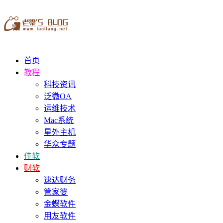
首页
教程
科技资讯
泛微OA
运维技术
Mac系统
星外主机
华众专题
佳软
财软
速达财务
管家婆
金蝶软件
用友软件