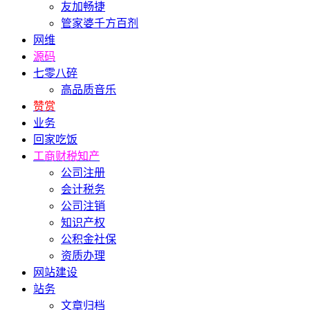
友加畅捷
管家婆千方百剂
网维
源码
七零八碎
高品质音乐
赞赏
业务
回家吃饭
工商财税知产
公司注册
会计税务
公司注销
知识产权
公积金社保
资质办理
网站建设
站务
文章归档