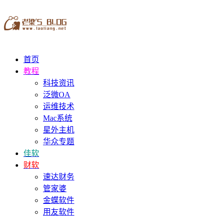
首页
教程
科技资讯
泛微OA
运维技术
Mac系统
星外主机
华众专题
佳软
财软
速达财务
管家婆
金蝶软件
用友软件