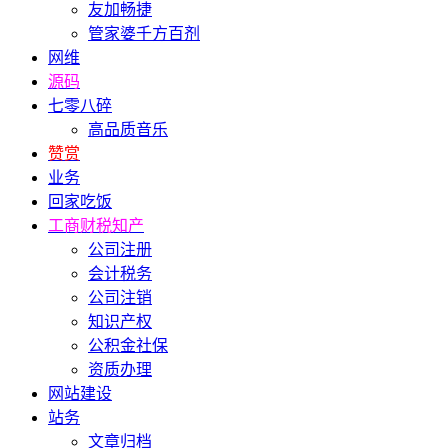
友加畅捷
管家婆千方百剂
网维
源码
七零八碎
高品质音乐
赞赏
业务
回家吃饭
工商财税知产
公司注册
会计税务
公司注销
知识产权
公积金社保
资质办理
网站建设
站务
文章归档