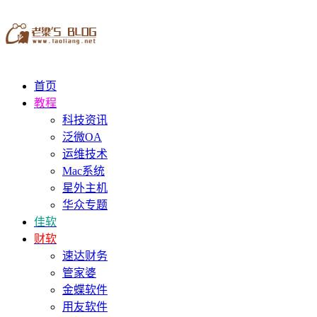
首页
教程
科技资讯
泛微OA
运维技术
Mac系统
星外主机
华众专题
佳软
财软
速达财务
管家婆
金蝶软件
用友软件