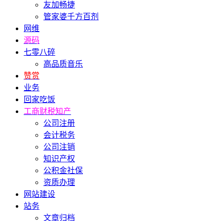
友加畅捷
管家婆千方百剂
网维
源码
七零八碎
高品质音乐
赞赏
业务
回家吃饭
工商财税知产
公司注册
会计税务
公司注销
知识产权
公积金社保
资质办理
网站建设
站务
文章归档