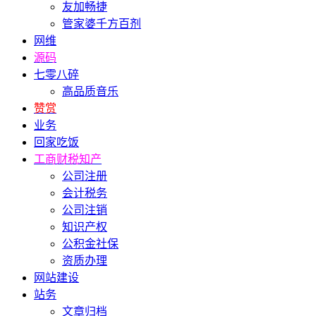
友加畅捷
管家婆千方百剂
网维
源码
七零八碎
高品质音乐
赞赏
业务
回家吃饭
工商财税知产
公司注册
会计税务
公司注销
知识产权
公积金社保
资质办理
网站建设
站务
文章归档