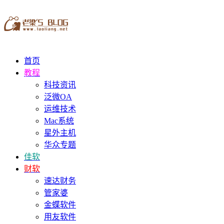
首页
教程
科技资讯
泛微OA
运维技术
Mac系统
星外主机
华众专题
佳软
财软
速达财务
管家婆
金蝶软件
用友软件