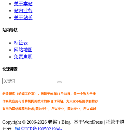
关于本站
站内业务
关于站长
站内导航
标签云
网站地图
免责声明
快速搜索
老梁博客（蛤蟆工作室），初建于06年11月08日，是一个致力于操
作系统应用与计算机网络技术的综合IT网站，为大家不断提供和推荐
有用的网络教程与技术;因为专注，所以专业；因为专业，所以卓越！
Copyright © 2006-2026
老梁`s Blog
| 基于WordPress | 托管于腾
讯云 |
京ICP备19050219号-1