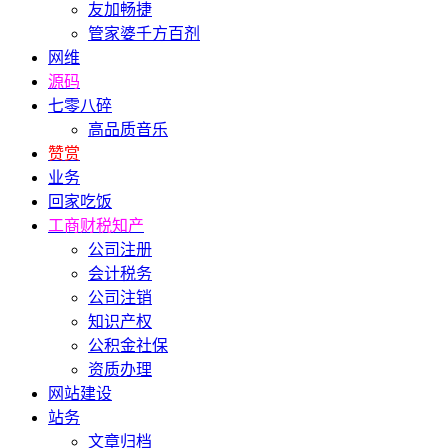
友加畅捷
管家婆千方百剂
网维
源码
七零八碎
高品质音乐
赞赏
业务
回家吃饭
工商财税知产
公司注册
会计税务
公司注销
知识产权
公积金社保
资质办理
网站建设
站务
文章归档