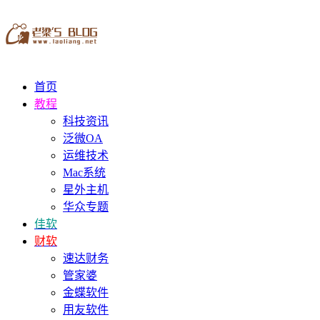
首页
教程
科技资讯
泛微OA
运维技术
Mac系统
星外主机
华众专题
佳软
财软
速达财务
管家婆
金蝶软件
用友软件