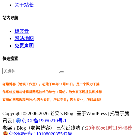
关于站长
站内导航
标签云
网站地图
免责声明
快速搜索
老梁博客（蛤蟆工作室），初建于06年11月08日，是一个致力于操
作系统应用与计算机网络技术的综合IT网站，为大家不断提供和推荐
有用的网络教程与技术;因为专注，所以专业；因为专业，所以卓越！
Copyright © 2006-2026
老梁`s Blog
| 基于WordPress | 托管于腾
讯云 |
京ICP备19050219号-1
老梁`s Blog（老梁博客） 已苟延残喘了:
20年68天1时11分46秒
京公网安备 11010802035542号