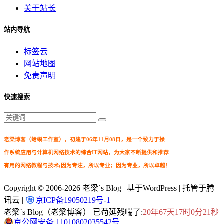
关于站长
站内导航
标签云
网站地图
免责声明
快速搜索
老梁博客（蛤蟆工作室），初建于06年11月08日，是一个致力于操
作系统应用与计算机网络技术的综合IT网站，为大家不断提供和推荐
有用的网络教程与技术;因为专注，所以专业；因为专业，所以卓越！
Copyright © 2006-2026
老梁`s Blog
| 基于WordPress | 托管于腾
讯云 |
京ICP备19050219号-1
老梁`s Blog（老梁博客） 已苟延残喘了:
20年67天17时0分21秒
京公网安备 11010802035542号