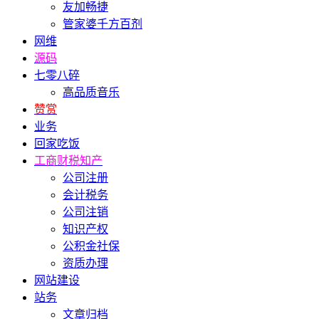
友加畅捷
管家婆千方百剂
网维
源码
七零八碎
高品质音乐
赞赏
业务
回家吃饭
工商财税知产
公司注册
会计税务
公司注销
知识产权
公积金社保
资质办理
网站建设
站务
文章归档