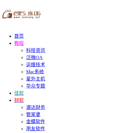
首页
教程
科技资讯
泛微OA
运维技术
Mac系统
星外主机
华众专题
佳软
财软
速达财务
管家婆
金蝶软件
用友软件