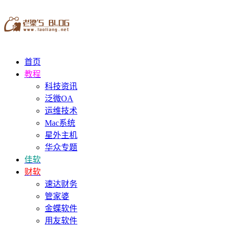
首页
教程
科技资讯
泛微OA
运维技术
Mac系统
星外主机
华众专题
佳软
财软
速达财务
管家婆
金蝶软件
用友软件