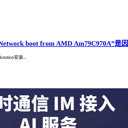
Network boot from AMD Am79C970A
ion安装...