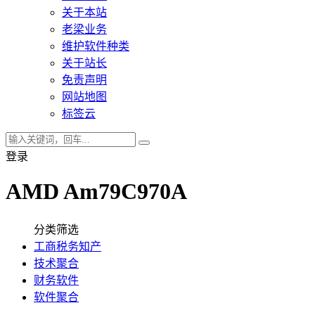
关于本站
老梁业务
维护软件种类
关于站长
免责声明
网站地图
标签云
登录
AMD Am79C970A
分类筛选
工商税务知产
技术聚合
财务软件
软件聚合