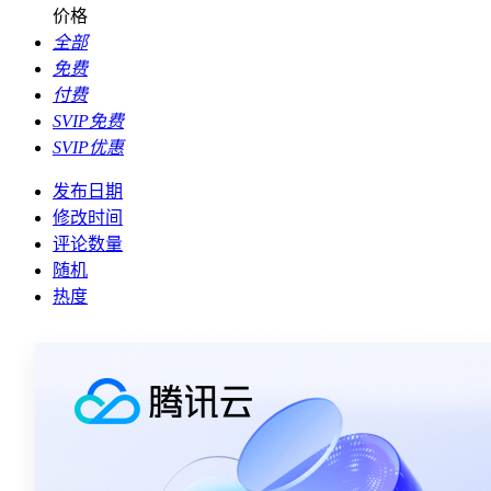
价格
全部
免费
付费
SVIP免费
SVIP优惠
发布日期
修改时间
评论数量
随机
热度