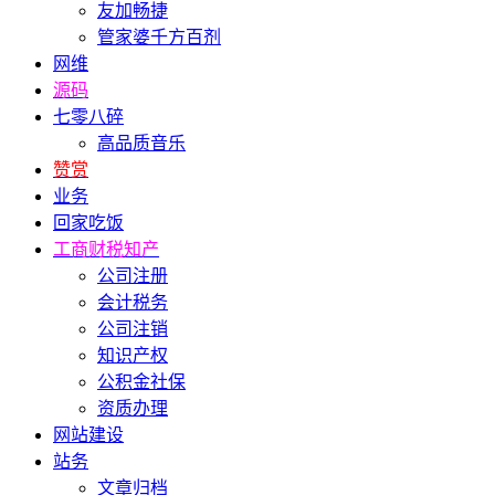
友加畅捷
管家婆千方百剂
网维
源码
七零八碎
高品质音乐
赞赏
业务
回家吃饭
工商财税知产
公司注册
会计税务
公司注销
知识产权
公积金社保
资质办理
网站建设
站务
文章归档