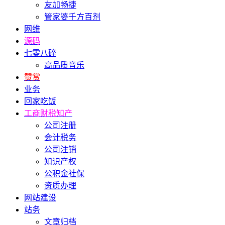
友加畅捷
管家婆千方百剂
网维
源码
七零八碎
高品质音乐
赞赏
业务
回家吃饭
工商财税知产
公司注册
会计税务
公司注销
知识产权
公积金社保
资质办理
网站建设
站务
文章归档