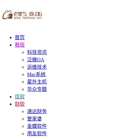
首页
教程
科技资讯
泛微OA
运维技术
Mac系统
星外主机
华众专题
佳软
财软
速达财务
管家婆
金蝶软件
用友软件