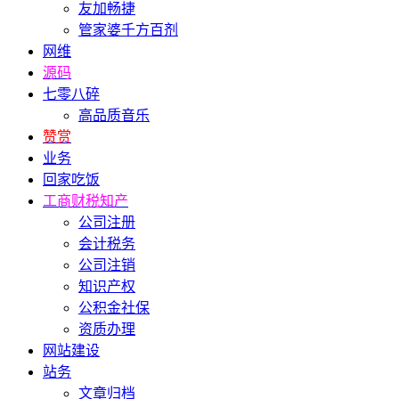
友加畅捷
管家婆千方百剂
网维
源码
七零八碎
高品质音乐
赞赏
业务
回家吃饭
工商财税知产
公司注册
会计税务
公司注销
知识产权
公积金社保
资质办理
网站建设
站务
文章归档