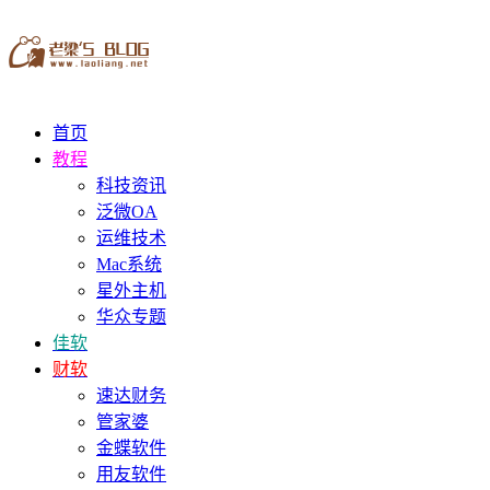
首页
教程
科技资讯
泛微OA
运维技术
Mac系统
星外主机
华众专题
佳软
财软
速达财务
管家婆
金蝶软件
用友软件