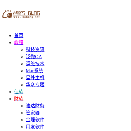
首页
教程
科技资讯
泛微OA
运维技术
Mac系统
星外主机
华众专题
佳软
财软
速达财务
管家婆
金蝶软件
用友软件