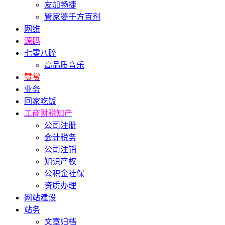
友加畅捷
管家婆千方百剂
网维
源码
七零八碎
高品质音乐
赞赏
业务
回家吃饭
工商财税知产
公司注册
会计税务
公司注销
知识产权
公积金社保
资质办理
网站建设
站务
文章归档