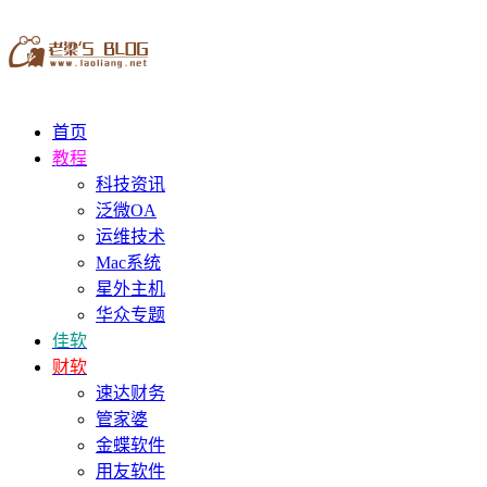
首页
教程
科技资讯
泛微OA
运维技术
Mac系统
星外主机
华众专题
佳软
财软
速达财务
管家婆
金蝶软件
用友软件