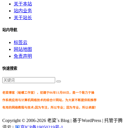
关于本站
站内业务
关于站长
站内导航
标签云
网站地图
免责声明
快速搜索
老梁博客（蛤蟆工作室），初建于06年11月08日，是一个致力于操
作系统应用与计算机网络技术的综合IT网站，为大家不断提供和推荐
有用的网络教程与技术;因为专注，所以专业；因为专业，所以卓越！
Copyright © 2006-2026
老梁`s Blog
| 基于WordPress | 托管于腾
讯云 |
京ICP备19050219号-1