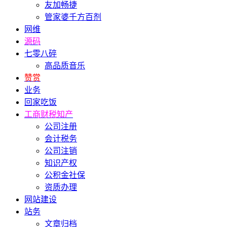
友加畅捷
管家婆千方百剂
网维
源码
七零八碎
高品质音乐
赞赏
业务
回家吃饭
工商财税知产
公司注册
会计税务
公司注销
知识产权
公积金社保
资质办理
网站建设
站务
文章归档