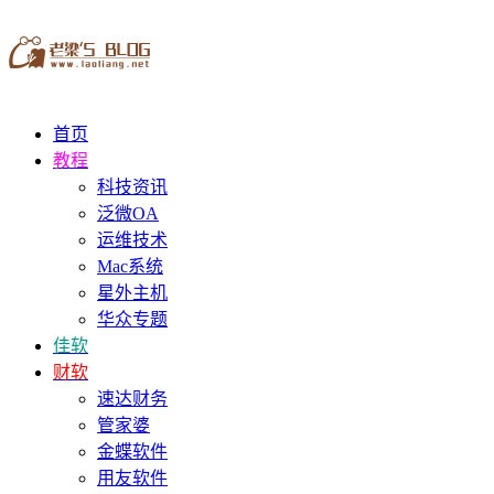
首页
教程
科技资讯
泛微OA
运维技术
Mac系统
星外主机
华众专题
佳软
财软
速达财务
管家婆
金蝶软件
用友软件