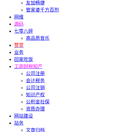
友加畅捷
管家婆千方百剂
网维
源码
七零八碎
高品质音乐
赞赏
业务
回家吃饭
工商财税知产
公司注册
会计税务
公司注销
知识产权
公积金社保
资质办理
网站建设
站务
文章归档