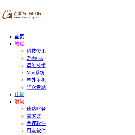
首页
教程
科技资讯
泛微OA
运维技术
Mac系统
星外主机
华众专题
佳软
财软
速达财务
管家婆
金蝶软件
用友软件