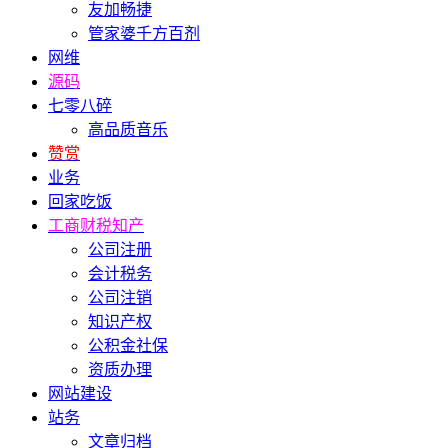
友加畅捷
管家婆千方百剂
网维
源码
七零八碎
高品质音乐
赞赏
业务
回家吃饭
工商财税知产
公司注册
会计税务
公司注销
知识产权
公积金社保
资质办理
网站建设
站务
文章归档