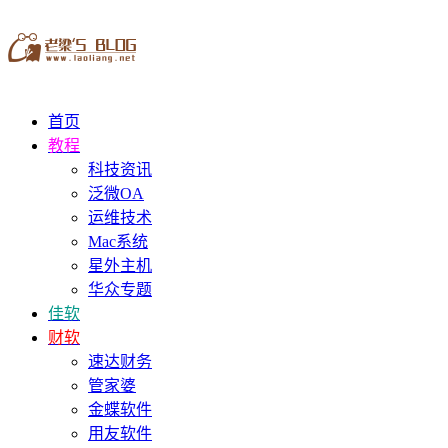
首页
教程
科技资讯
泛微OA
运维技术
Mac系统
星外主机
华众专题
佳软
财软
速达财务
管家婆
金蝶软件
用友软件