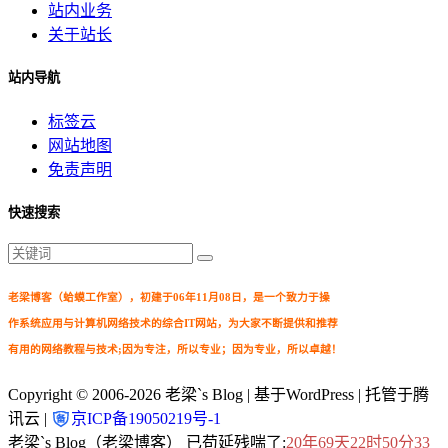
站内业务
关于站长
站内导航
标签云
网站地图
免责声明
快速搜索
老梁博客（蛤蟆工作室），初建于06年11月08日，是一个致力于操
作系统应用与计算机网络技术的综合IT网站，为大家不断提供和推荐
有用的网络教程与技术;因为专注，所以专业；因为专业，所以卓越！
Copyright © 2006-2026
老梁`s Blog
| 基于WordPress | 托管于腾
讯云 |
京ICP备19050219号-1
老梁`s Blog（老梁博客） 已苟延残喘了:
20年69天22时50分34