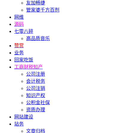
友加畅捷
管家婆千方百剂
网维
源码
七零八碎
高品质音乐
赞赏
业务
回家吃饭
工商财税知产
公司注册
会计税务
公司注销
知识产权
公积金社保
资质办理
网站建设
站务
文章归档