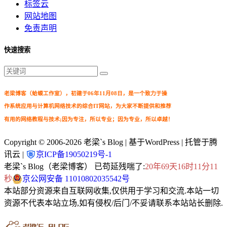
标签云
网站地图
免责声明
快速搜索
老梁博客（蛤蟆工作室），初建于06年11月08日，是一个致力于操
作系统应用与计算机网络技术的综合IT网站，为大家不断提供和推荐
有用的网络教程与技术;因为专注，所以专业；因为专业，所以卓越！
Copyright © 2006-2026
老梁`s Blog
| 基于WordPress | 托管于腾
讯云 |
京ICP备19050219号-1
老梁`s Blog（老梁博客） 已苟延残喘了:
20年69天16时11分11
秒
京公网安备 11010802035542号
本站部分资源来自互联网收集,仅供用于学习和交流.本站一切
资源不代表本站立场,如有侵权/后门/不妥请联系本站站长删除.