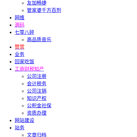
友加畅捷
管家婆千方百剂
网维
源码
七零八碎
高品质音乐
赞赏
业务
回家吃饭
工商财税知产
公司注册
会计税务
公司注销
知识产权
公积金社保
资质办理
网站建设
站务
文章归档