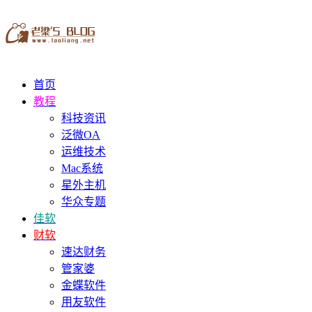
首页
教程
科技资讯
泛微OA
运维技术
Mac系统
星外主机
华众专题
佳软
财软
速达财务
管家婆
金蝶软件
用友软件