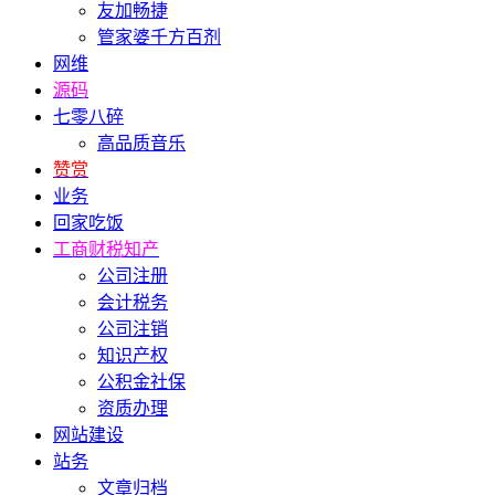
友加畅捷
管家婆千方百剂
网维
源码
七零八碎
高品质音乐
赞赏
业务
回家吃饭
工商财税知产
公司注册
会计税务
公司注销
知识产权
公积金社保
资质办理
网站建设
站务
文章归档