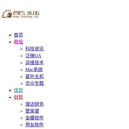
首页
教程
科技资讯
泛微OA
运维技术
Mac系统
星外主机
华众专题
佳软
财软
速达财务
管家婆
金蝶软件
用友软件