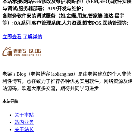
本站承接:网站web修改及维护;网站推广(SEM,SEO);软件安装
与调试;服务器部署；APP开发与维护；
各财务软件安装调试服务（如,金蝶,用友,管家婆,速达,星宇
等）;OA系列,客户管理系统,人力资源,超市POS,医药管理等;
立即查看
了解详情
老梁`s Blog（老梁博客 laoliang.net）是由老梁建立的个人非营
利性博客，意在致力于推荐各种优秀实用软件，网络资源及建
站源码，欢迎大家多交流，期待共同学习进步！
本站导航
关于本站
站内业务
关于站长