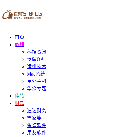
首页
教程
科技资讯
泛微OA
运维技术
Mac系统
星外主机
华众专题
佳软
财软
速达财务
管家婆
金蝶软件
用友软件